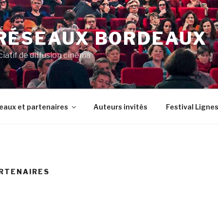
RÉSEAUX BORDEAUX
ciatif de diffusion cinéma
eaux et partenaires
Auteurs invités
Festival Lignes
ARTENAIRES