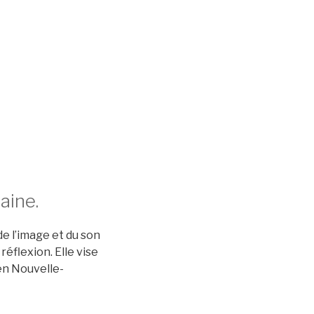
aine.
de l’image et du son
éflexion. Elle vise
en Nouvelle-