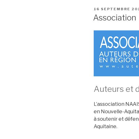
PUBLIÉ
16 SEPTEMBRE 20
LE
Association
Auteurs et d
L’association NAAIS
en Nouvelle-Aquitai
à soutenir et défen
Aquitaine.