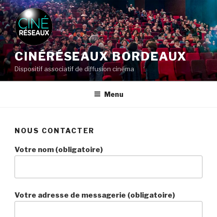
Aller
au
contenu
principal
CINÉRÉSEAUX BORDEAUX
Dispositif associatif de diffusion cinéma
Menu
NOUS CONTACTER
Votre nom (obligatoire)
Votre adresse de messagerie (obligatoire)