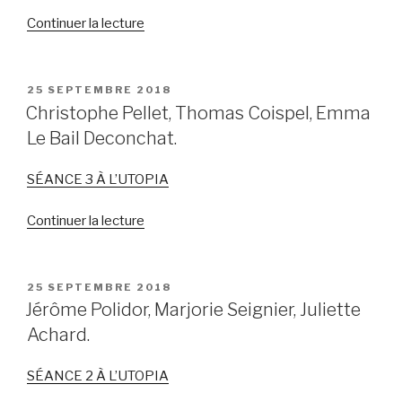
Continuer la lecture
de
« Ambre
Gomez,
Vincent
PUBLIÉ
25 SEPTEMBRE 2018
LE
Vizzutti,
Christophe Pellet, Thomas Coispel, Emma
Arnaud
Le Bail Deconchat.
Vincent,
Adrien
SÉANCE 3 À L’UTOPIA
Camus. »
Continuer la lecture
de
« Christophe
Pellet,
Thomas
PUBLIÉ
25 SEPTEMBRE 2018
LE
Coispel,
Jérôme Polidor, Marjorie Seignier, Juliette
Emma
Achard.
Le
Bail
SÉANCE 2 À L’UTOPIA
Deconchat. »