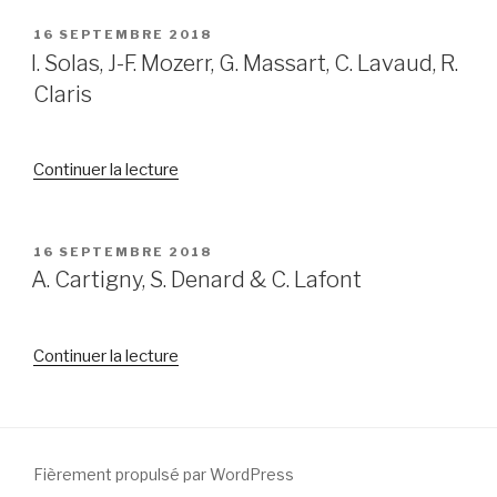
S.
Morin,
PUBLIÉ
16 SEPTEMBRE 2018
LE
C.
I. Solas, J-F. Mozerr, G. Massart, C. Lavaud, R.
Carniato,
Claris
M.Ayçaguer »
Continuer la lecture
de
« I.
Solas,
J-
PUBLIÉ
16 SEPTEMBRE 2018
LE
F.
A. Cartigny, S. Denard & C. Lafont
Mozerr,
G.
Continuer la lecture
de
Massart,
« A.
C.
Cartigny,
Lavaud,
S.
R.
Denard
Claris »
Fièrement propulsé par WordPress
&