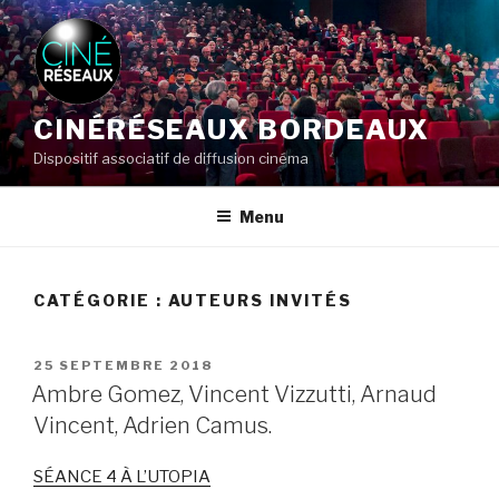
Aller
au
contenu
principal
CINÉRÉSEAUX BORDEAUX
Dispositif associatif de diffusion cinéma
Menu
CATÉGORIE : AUTEURS INVITÉS
PUBLIÉ
25 SEPTEMBRE 2018
LE
Ambre Gomez, Vincent Vizzutti, Arnaud
Vincent, Adrien Camus.
SÉANCE 4 À L’UTOPIA