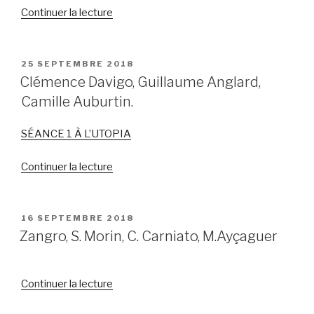
Continuer la lecture
de
« Jérôme
Polidor,
Marjorie
PUBLIÉ
25 SEPTEMBRE 2018
LE
Seignier,
Clémence Davigo, Guillaume Anglard,
Juliette
Camille Auburtin.
Achard. »
SÉANCE 1 À L’UTOPIA
Continuer la lecture
de
« Clémence
Davigo,
Guillaume
PUBLIÉ
16 SEPTEMBRE 2018
LE
Anglard,
Zangro, S. Morin, C. Carniato, M.Ayçaguer
Camille
Auburtin. »
Continuer la lecture
de
« Zangro,