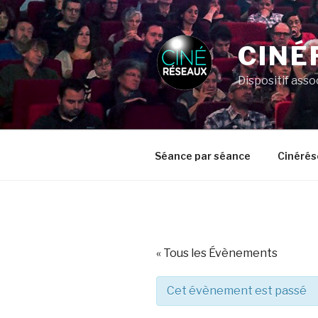
Aller
au
contenu
CINÉ
principal
Dispositif asso
Séance par séance
Cinérés
« Tous les Évènements
Cet évènement est passé