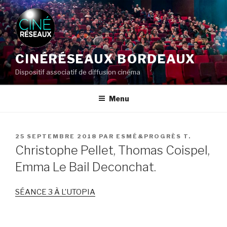
Aller
au
contenu
principal
CINÉRÉSEAUX BORDEAUX
Dispositif associatif de diffusion cinéma
Menu
PUBLIÉ
25 SEPTEMBRE 2018
PAR
ESMÉ&PROGRÈS T.
LE
Christophe Pellet, Thomas Coispel,
Emma Le Bail Deconchat.
SÉANCE 3 À L’UTOPIA