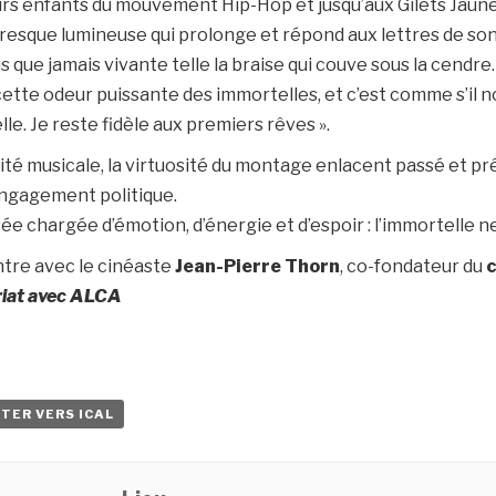
eurs enfants du mouvement Hip-Hop et jusqu’aux Gilets Jaune
resque lumineuse qui prolonge et répond aux lettres de s
s que jamais vivante telle la braise qui couve sous la cendre
a cette odeur puissante des immortelles, et c’est comme s’il 
lle. Je reste fidèle aux premiers rêves ».
idité musicale, la virtuosité du montage enlacent passé et p
 engagement politique.
ée chargée d’émotion, d’énergie et d’espoir : l’immortelle ne
ntre avec le cinéaste
Jean-Pierre Thorn
, co-fondateur du
c
riat avec ALCA
TER VERS ICAL