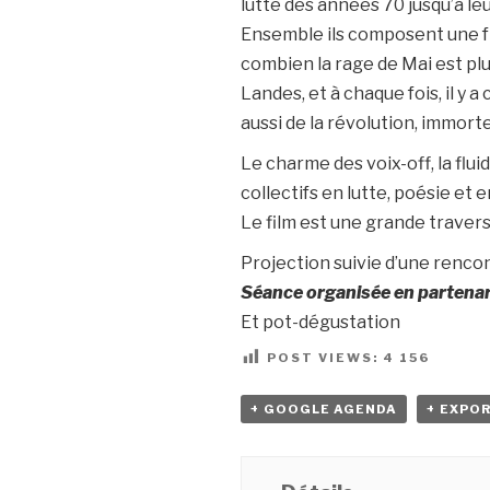
lutte des années 70 jusqu’à l
Ensemble ils composent une f
combien la rage de Mai est plu
Landes, et à chaque fois, il y 
aussi de la révolution, immorte
Le charme des voix-off, la flu
collectifs en lutte, poésie et
Le film est une grande travers
Projection suivie d’une renco
Séance organisée en partena
Et pot-dégustation
POST VIEWS:
4 156
+ GOOGLE AGENDA
+ EXPOR