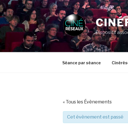
Aller
au
contenu
CINÉ
principal
Dispositif asso
Séance par séance
Cinérés
« Tous les Évènements
Cet évènement est passé