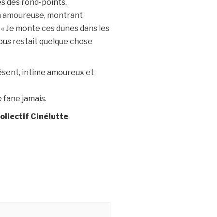
s des rond-points.
on amoureuse, montrant
. « Je monte ces dunes dans les
nous restait quelque chose
résent, intime amoureux et
 fane jamais.
ollectif Cinélutte