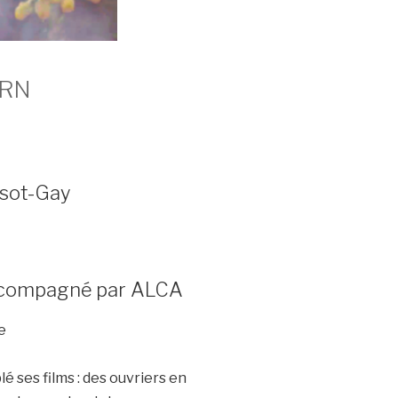
ORN
ssot-Gay
 accompagné par ALCA
e
é ses films : des ouvriers en