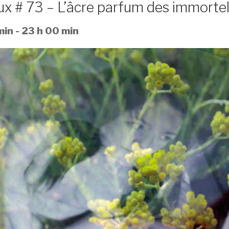
x # 73 – L’âcre parfum des immortel
min
-
23 h 00 min