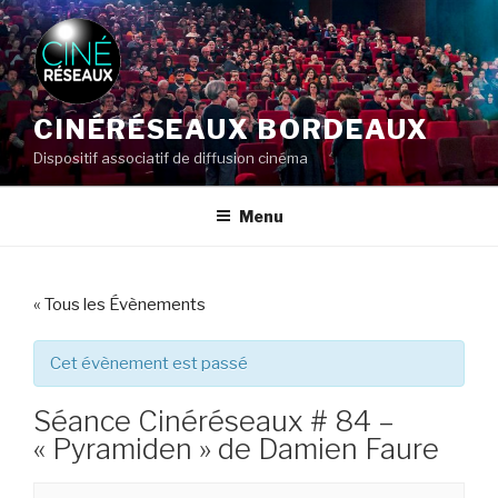
Aller
au
contenu
principal
CINÉRÉSEAUX BORDEAUX
Dispositif associatif de diffusion cinéma
Menu
« Tous les Évènements
Cet évènement est passé
Séance Cinéréseaux # 84 –
« Pyramiden » de Damien Faure