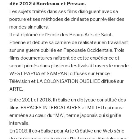
déc 2012 à Bordeaux et Pessac.
Les sujets traités dans ses films dialoguent avec sa
posture et ses méthodes de cinéaste pour révéler des
mondes singuliers.
Il est diplômé de l’Ecole des Beaux-Arts de Saint-
Etienne et débute sa carrière de réalisateur en travaillant
sur une guerre oubliée en Papouasie Occidentale. Trois
films documentaires naîtront de cette expérience et
seront primés dans plusieurs festivals à travers le monde.
WEST PAPUA et SAMPARI diffusés sur France
Télévision et LA COLONISATION OUBLIEE diffusé sur
ARTE.
Entre 2011 et 2016, Il réalise un diptyque constitué des
films ESPACES INTERCALAIRES et MILIEU qui nous
emmène au cœur du “MA”, terme japonais qui signifie
intervalle.
En 2018, il co-réalise pour Arte Créative une Web série
de dix épisodes de 5 min sur l’histoire des Shadoks avec