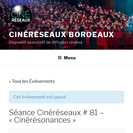
Aller
au
contenu
principal
CINÉRÉSEAUX BORDEAUX
Dispositif associatif de diffusion cinéma
Menu
« Tous les Évènements
Cet évènement est passé
Séance Cinéréseaux # 81 –
« Cinérésonances »