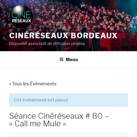
Aller
au
contenu
principal
CINÉRÉSEAUX BORDEAUX
Dispositif associatif de diffusion cinéma
Menu
« Tous les Évènements
Cet évènement est passé
Séance Cinéréseaux # 80 –
« Call me Mule »